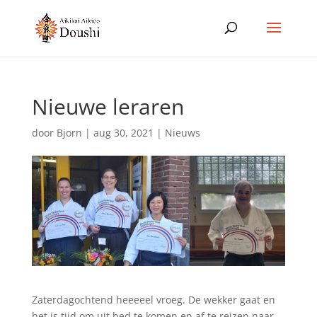
Nieuwe leraren
door
Bjorn
|
aug 30, 2021
|
Nieuws
Zaterdagochtend heeeeel vroeg. De wekker gaat en
het is tijd om uit bed te komen en af te reizen naar